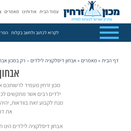
לקרוא לכתוב ולחשב
עמוד הבית
אודותינו
מאמרים
צ
בקלות
הפרעות קשב וריכוז
לקרוא לכתוב ולחשב בקלות
הפרעו
השיטה
עדויות והמלצות
דף הבית
»
מאמרים
»
אבחון דיסלקציה לילדים – רק במכון אבחו
אנחנו בתקשורת
אבחון 
קורסים
מכון זרחין מעמיד לרשותכם א
מאמרים
ילדים רבים אשר מתקשים לכתו
מנת לקבוע זאת בוודאות, יהיה 
צור קשר
את דרכ
אבחון דיסלקציה לילדים הינו ח