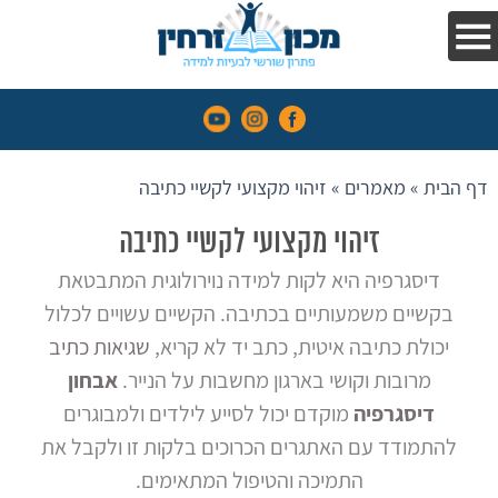
בקלות
הפרעות
קשב
וריכוז
דף הבית
»
מאמרים
»
זיהוי מקצועי לקשיי כתיבה
השיטה
עדויות
זיהוי מקצועי לקשיי כתיבה
והמלצות
דיסגרפיה היא לקות למידה נוירולוגית המתבטאת
בקשיים משמעותיים בכתיבה. הקשיים עשויים לכלול
אנחנו
יכולת כתיבה איטית, כתב יד לא קריא,
שגיאות כתיב
בתקשורת
מרובות וקושי בארגון מחשבות על הנייר.
אבחון
קורסים
דיסגרפיה
מוקדם יכול לסייע לילדים ולמבוגרים
להתמודד עם האתגרים הכרוכים בלקות זו ולקבל את
מאמרים
התמיכה והטיפול המתאימים.