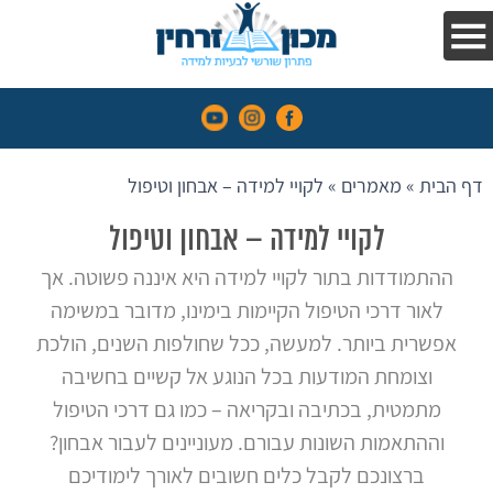
בקלות
הפרעות
קשב
וריכוז
דף הבית
»
מאמרים
»
לקויי למידה – אבחון וטיפול
השיטה
עדויות
לקויי למידה – אבחון וטיפול
והמלצות
ההתמודדות בתור לקויי למידה היא איננה פשוטה. אך
לאור דרכי הטיפול הקיימות בימינו, מדובר במשימה
אנחנו
אפשרית ביותר. למעשה, ככל שחולפות השנים, הולכת
בתקשורת
וצומחת המודעות בכל הנוגע אל קשיים בחשיבה
קורסים
מתמטית, בכתיבה ובקריאה – כמו גם דרכי הטיפול
וההתאמות השונות עבורם. מעוניינים לעבור אבחון?
מאמרים
ברצונכם לקבל כלים חשובים לאורך לימודיכם