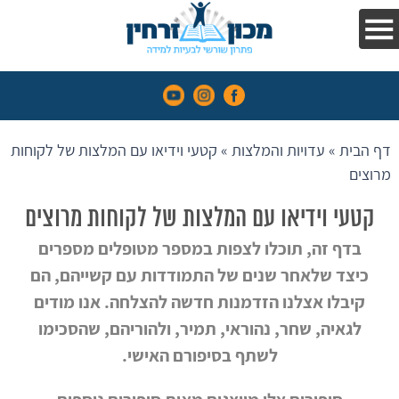
בקלות
הפרעות
קשב
וריכוז
דף הבית
»
עדויות והמלצות
»
קטעי וידיאו עם המלצות של לקוחות
השיטה
מרוצים
עדויות
קטעי וידיאו עם המלצות של לקוחות מרוצים
והמלצות
בדף זה, תוכלו לצפות במספר מטופלים מספרים
אנחנו
כיצד שלאחר שנים של התמודדות עם קשייהם, הם
בתקשורת
קיבלו אצלנו הזדמנות חדשה להצלחה. אנו מודים
קורסים
לגאיה, שחר, נהוראי, תמיר, ולהוריהם, שהסכימו
לשתף בסיפורם האישי.
מאמרים