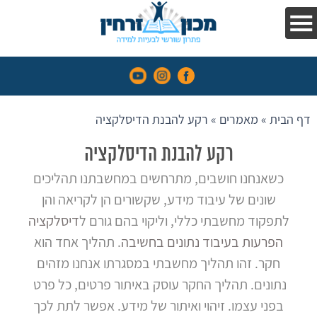
בקלות
הפרעות
קשב
וריכוז
דף הבית
»
מאמרים
»
רקע להבנת הדיסלקציה
השיטה
עדויות
רקע להבנת הדיסלקציה
והמלצות
כשאנחנו חושבים, מתרחשים במחשבתנו תהליכים
שונים של עיבוד מידע, שקשורים הן לקריאה והן
אנחנו
לתפקוד מחשבתי כללי, וליקוי בהם גורם ל
דיסלקציה
בתקשורת
הפרעות בעיבוד נתונים בחשיבה
. תהליך אחד הוא
קורסים
חקר. זהו תהליך מחשבתי במסגרתו אנחנו מזהים
נתונים. תהליך החקר עוסק באיתור פרטים, כל פרט
מאמרים
בפני עצמו. זיהוי ואיתור של מידע. אפשר לתת לכך