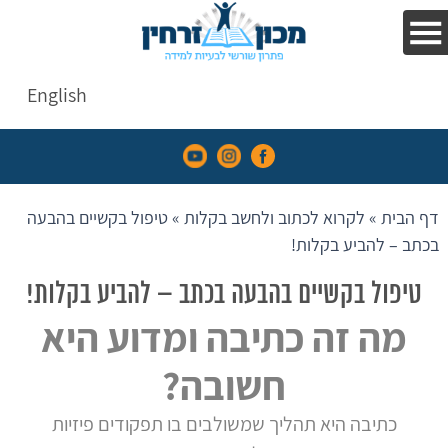
לכתוב
ולחשב
בקלות
English
הפרעות
קשב
וריכוז
דף הבית
»
לקרוא לכתוב ולחשב בקלות
»
טיפול בקשיים בהבעה
השיטה
בכתב – להביע בקלות!
עדויות
טיפול בקשיים בהבעה בכתב – להביע בקלות!
והמלצות
מה זה כתיבה ומדוע היא
אנחנו
חשובה?
בתקשורת
קורסים
כתיבה היא תהליך שמשולבים בו תפקודים פיזיות